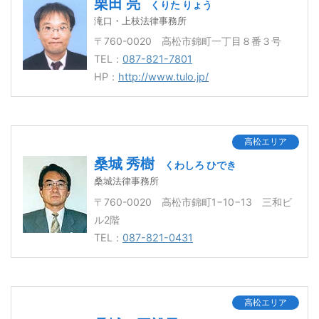
栗田 亮
くりた りょう
滝口・上枝法律事務所
〒760-0020 高松市錦町一丁目８番３号
TEL：
087-821-7801
HP：
http://www.tulo.jp/
高松エリア
桑城 秀樹
くわしろ ひでき
桑城法律事務所
〒760-0020 高松市錦町1−10−13 三和ビ
ル2階
TEL：
087-821-0431
高松エリア