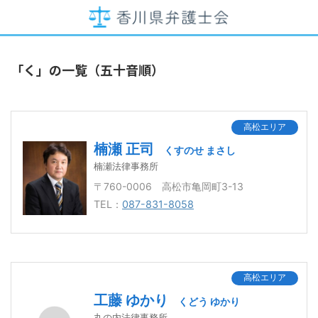
「く」の一覧（五十音順）
高松エリア
楠瀬 正司
くすのせ まさし
楠瀬法律事務所
〒760-0006 高松市亀岡町3-13
TEL：
087-831-8058
高松エリア
工藤 ゆかり
くどう ゆかり
丸の内法律事務所