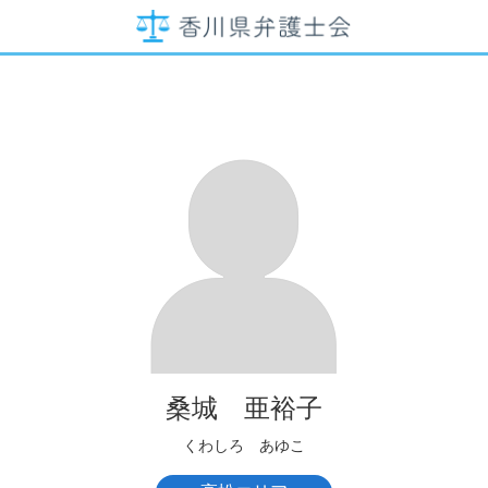
桑城 亜裕子
くわしろ あゆこ