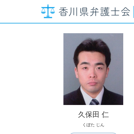
久保田 仁
くぼた じん