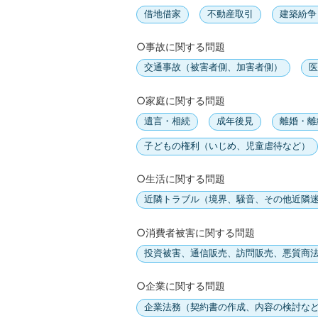
借地借家
不動産取引
建築紛争
○事故に関する問題
交通事故（被害者側、加害者側）
医
○家庭に関する問題
遺言・相続
成年後見
離婚・離
子どもの権利（いじめ、児童虐待など）
○生活に関する問題
近隣トラブル（境界、騒音、その他近隣
○消費者被害に関する問題
投資被害、通信販売、訪問販売、悪質商
○企業に関する問題
企業法務（契約書の作成、内容の検討な