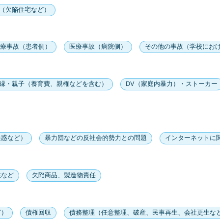
（欠陥住宅など）
療事故（患者側）
医療事故（病院側）
その他の事故（学校にお
縁・親子（養育費、親権などを含む）
DV（家庭内暴力）・ストーカー
迷惑など）
暴力団などの反社会的勢力との問題
インターネットに
法など
欠陥商品、製造物責任
ど）
債権回収
債務整理（任意整理、破産、民事再生、会社更生な