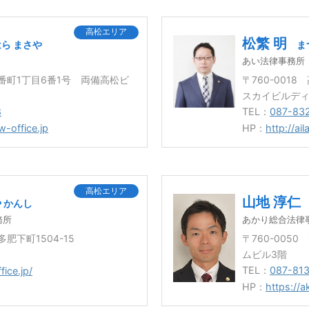
高松エリア
松繁 明
ら まさや
ま
あい法律事務所
松市番町1丁目6番1号 両備高松ビ
〒760-001
スカイビルディ
8
TEL：
087-83
w-office.jp
HP：
http://ail
高松エリア
山地 淳仁
 かんし
務所
あかり総合法律
多肥下町1504-15
〒760-005
ムビル3階
TEL：
087-813
fice.jp/
HP：
https://ak