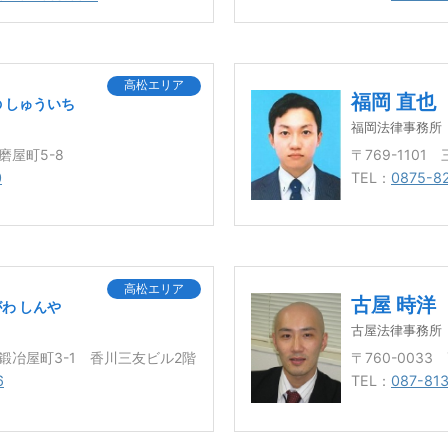
高松エリア
福岡 直也
 しゅういち
福岡法律事務所
磨屋町5-8
〒769-1101
0
TEL：
0875-8
高松エリア
古屋 時洋
わ しんや
古屋法律事務所
市鍛冶屋町3-1 香川三友ビル2階
〒760-003
6
TEL：
087-81