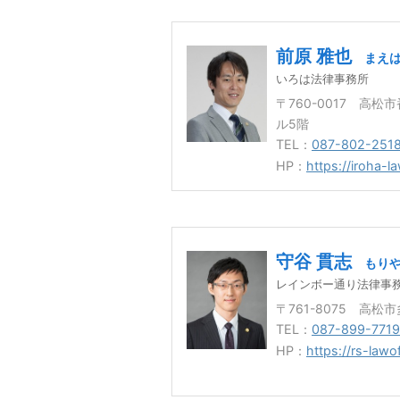
前原 雅也
まえは
いろは法律事務所
〒760-0017 高
ル5階
TEL：
087-802-251
HP：
https://iroha-la
守谷 貫志
もりや
レインボー通り法律事
〒761-8075 高松市
TEL：
087-899-7719
HP：
https://rs-lawof