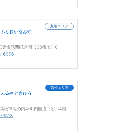
丸亀エリア
ふくおか なおや
 三豊市詫間町詫間1338番地110
2-6066
高松エリア
ふるや ときひろ
3 高松市丸の内4-4 四国通商ビル4階
3-3513