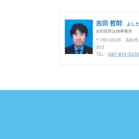
吉田 哲郎
よしだ
吉田哲郎法律事務所
〒760-0026 高松
303
TEL：
087-813-0210