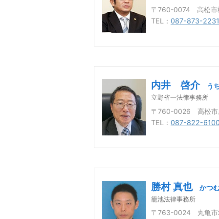
〒760-0074 高松
TEL：
087-873-223
内井 啓介
う
立野省一法律事務所
〒760-0026 高松市
TEL：
087-822-610
勝村 真也
かつむ
籠池法律事務所
〒763-0024 丸