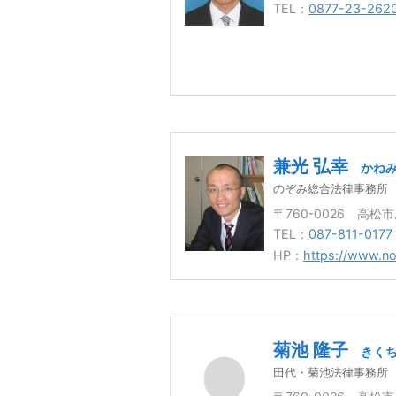
TEL：
0877-23-262
兼光 弘幸
かねみ
のぞみ総合法律事務所
〒760-0026 高
TEL：
087-811-0177
HP：
https://www.no
菊池 隆子
きくち
田代・菊池法律事務所