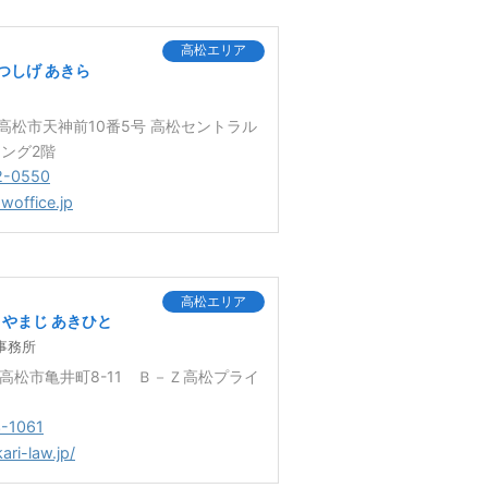
高松エリア
つしげ あきら
8 高松市天神前10番5号 高松セントラル
ング2階
2-0550
awoffice.jp
高松エリア
やまじ あきひと
事務所
0 高松市亀井町8-11 Ｂ－Ｚ高松プライ
-1061
ari-law.jp/