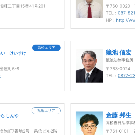
市桜町二丁目15番41号201
〒760-002
1
TEL：
087-82
HP：
http://ww
高松エリア
籠池 信宏
ちい けいすけ
籠池法律事務所
磨屋町5-8
〒763-002
0
TEL：
0877-2
丸亀エリア
金藤 邦生
ら しんや
高松春日法律事
亀市塩飽町7番地2号 県信ビル2階
〒761-010