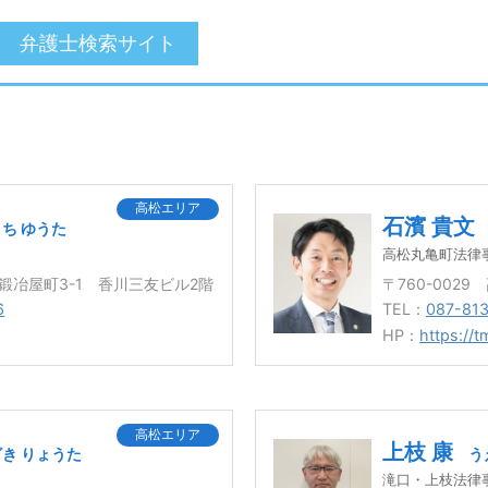
弁護士検索サイト
高松エリア
石濱 貴文
ち ゆうた
高松丸亀町法律
市鍛冶屋町3-1 香川三友ビル2階
〒760-002
6
TEL：
087-81
HP：
https://t
高松エリア
上枝 康
き りょうた
う
滝口・上枝法律