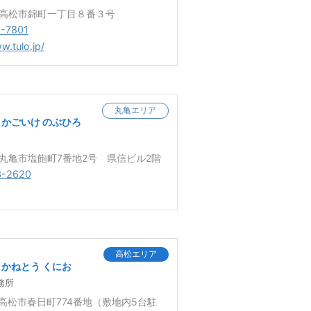
0 高松市錦町一丁目８番３号
1-7801
w.tulo.jp/
丸亀エリア
かごいけ のぶひろ
4 丸亀市塩飽町7番地2号 県信ビル2階
3-2620
高松エリア
かねとう くにお
務所
1 高松市春日町774番地（敷地内5台駐