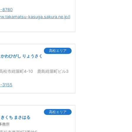
1-8780
ww.takamatsu-kasuga.sakura.ne.jp/i
高松エリア
かわひがし りょうさく
7 高松市紺屋町4-10 鹿島紺屋町ビル3
1-3155
高松エリア
きくち まさはる
事務所