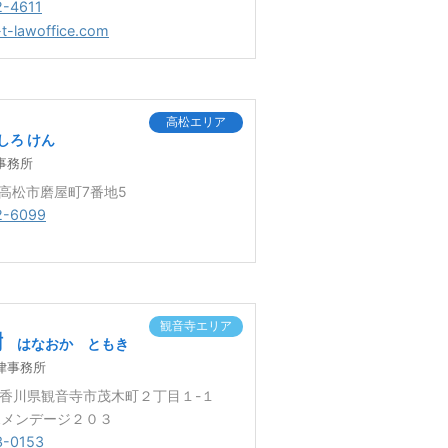
2-4611
-t-lawoffice.com
高松エリア
しろ けん
事務所
6 高松市磨屋町7番地5
2-6099
観音寺エリア
樹
はなおか ともき
律事務所
9 香川県観音寺市茂木町２丁目１-１
ポメンデージ２０３
3-0153