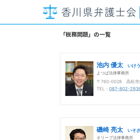
「税務問題」の一覧
池内 優太
いけう
よつば法律事務所
〒760-0028 高松
TEL：
087-802-293
磯崎 亮太
いそざ
オリーブ法律事務所