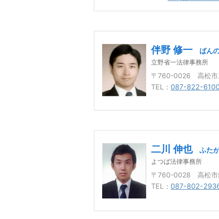
伴野 修一
ばんの
立野省一法律事務所
〒760-0026 高松市
TEL：
087-822-610
二川 伸也
ふたが
よつば法律事務所
〒760-0028 高松
TEL：
087-802-293