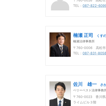
〒760-0026 高松
TEL：
087-822-609
楠瀬 正司
くすの
楠瀬法律事務所
〒760-0006 高松市
TEL：
087-831-805
佐川 雄一
さ
ベリーベスト法律事務
〒760-0023 香川
ライムビル３階