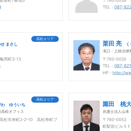
市磨屋町7番地5
〒760-002
9
TEL：
087-82
高松エリア
栗田 亮
せ まさし
く
滝口・上枝法律
亀岡町3-13
〒760-002
8
TEL：
087-82
HP：
http://ww
高松エリア
園田 桃
がわ ゆういち
所高松オフィス
弁護士法人山本
県高松市寿町2-2-10 高松寿町プ
〒760-005
町駅前ビル５