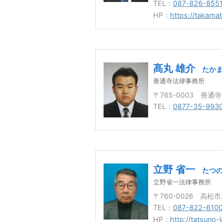
TEL：
087-826-855
HP：
https://takamat
髙丸 雄介
たかま
善通寺法律事務所
〒765-0003 善通
TEL：
0877-35-993
立野 省一
たつの
立野省一法律事務所
〒760-0026 高松
TEL：
087-822-610
HP：
http://tatsuno-