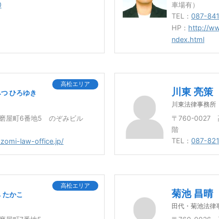
0
車場有）
TEL：
087-84
HP：
http://w
ndex.html
高松エリア
川東 亮策
つ ひろゆき
川東法律事務所
松市磨屋町6番地5 のぞみビル
〒760-002
階
TEL：
087-82
zomi-law-office.jp/
高松エリア
菊池 昌晴
 たかこ
田代・菊池法律