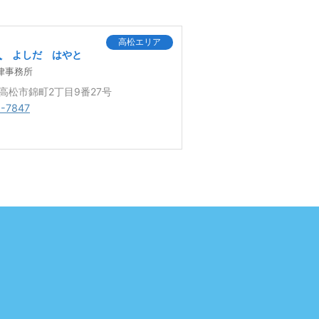
高松エリア
人
よしだ はやと
律事務所
0 高松市錦町2丁目9番27号
1-7847