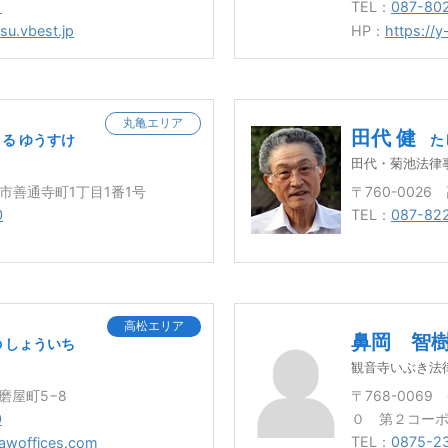
1
TEL：
087-80
su.vbest.jp
HP：
https://y
丸亀エリア
田代 健
る ゆうすけ
た
田代・菊池法律
寺市善通寺町1丁目1番1号
〒760-002
0
TEL：
087-82
高松エリア
鼻岡 智
 しょういち
観音寺いぶき法
市磨屋町5−8
〒768-006
0
０ 第２コー
TEL：
0875-2
lawoffices.com