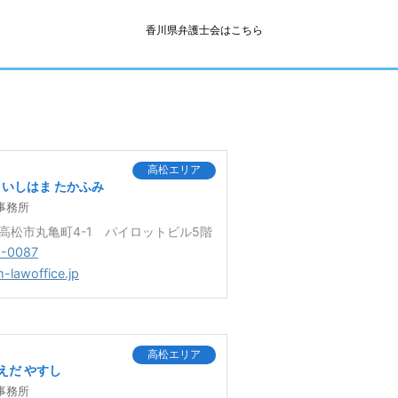
香川県弁護士会はこちら
高松エリア
いしはま たかふみ
事務所
9 高松市丸亀町4-1 パイロットビル5階
3-0087
m-lawoffice.jp
高松エリア
えだ やすし
事務所