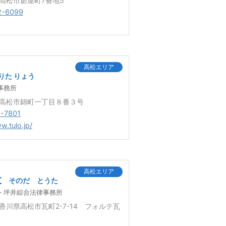
6 高松市磨屋町7番地5
2-6099
高松エリア
りた りょう
事務所
0 高松市錦町一丁目８番３号
1-7801
w.tulo.jp/
高松エリア
大
そのだ とうた
・坪井綜合法律事務所
2 香川県高松市瓦町2-7-14 フォルテ瓦
Ｆ