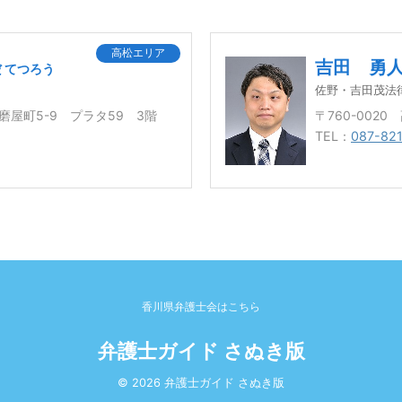
高松エリア
吉田 勇
 てつろう
佐野・吉田茂法
市磨屋町5-9 プラタ59 3階
〒760-002
TEL：
087-82
香川県弁護士会はこちら
弁護士ガイド さぬき版
© 2026 弁護士ガイド さぬき版