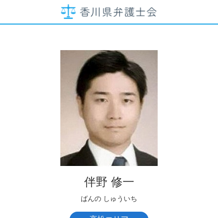
伴野 修一
ばんの しゅういち