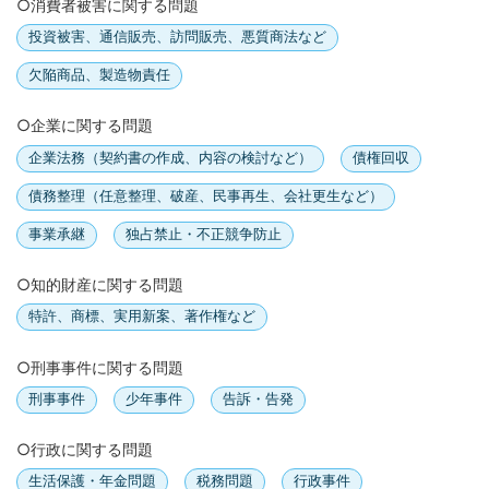
○消費者被害に関する問題
投資被害、通信販売、訪問販売、悪質商法など
欠陥商品、製造物責任
○企業に関する問題
企業法務（契約書の作成、内容の検討など）
債権回収
債務整理（任意整理、破産、民事再生、会社更生など）
事業承継
独占禁止・不正競争防止
○知的財産に関する問題
特許、商標、実用新案、著作権など
○刑事事件に関する問題
刑事事件
少年事件
告訴・告発
○行政に関する問題
生活保護・年金問題
税務問題
行政事件