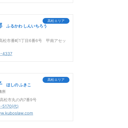
高松エリア
郎
ふるかわ しんいちろう
7 高松市番町1丁目6番6号 甲南アセッ
3-4337
高松エリア
子
ほしの ふきこ
務所
3 高松市丸の内7番9号
-5170(代)
ww.kuboslaw.com