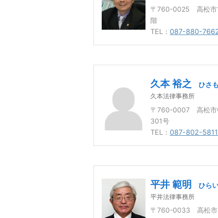
〒760-0025 高松
階
TEL：
087-880-766
久本 裕之
ひさも
久本法律事務所
〒760-0007 高松
301号
TEL：
087-802-5811
平井 範明
ひらい
平井法律事務所
〒760-0033 高松