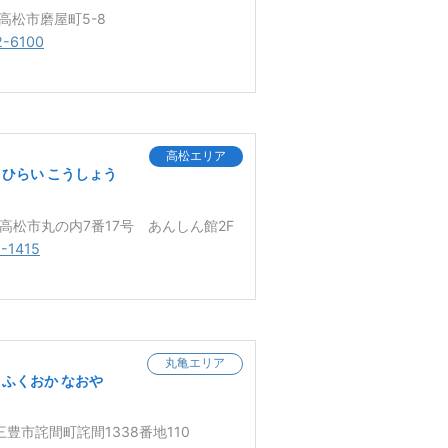
 高松市磨屋町5-8
2-6100
高松エリア
ひらい こうしょう
3 高松市丸の内7番17号 あんしん館2F
-1415
丸亀エリア
ふくおか なおや
 三豊市詫間町詫間1338番地110