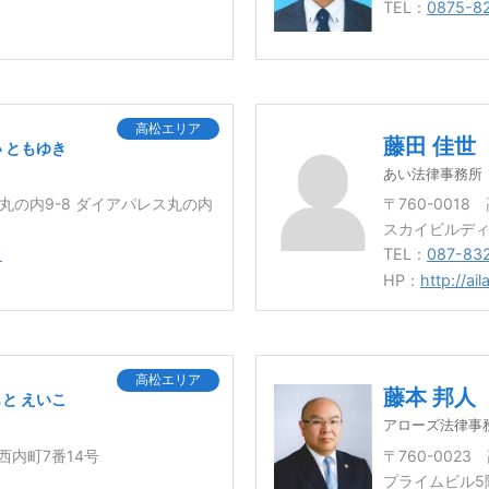
TEL：
0875-8
高松エリア
藤田 佳世
 ともゆき
あい法律事務所
市丸の内9-8 ダイアパレス丸の内
〒760-001
スカイビルディ
1
TEL：
087-83
HP：
http://ail
高松エリア
藤本 邦人
と えいこ
アローズ法律事
市西内町7番14号
〒760-002
プライムビル5