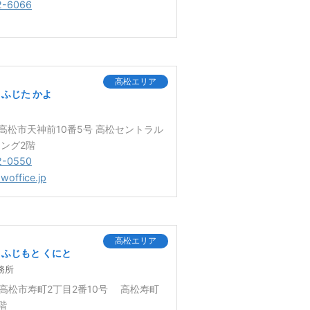
2-6066
高松エリア
ふじた かよ
8 高松市天神前10番5号 高松セントラル
ング2階
2-0550
awoffice.jp
高松エリア
ふじもと くにと
務所
3 高松市寿町2丁目2番10号 高松寿町
階