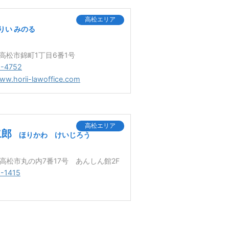
高松エリア
りい みのる
0 高松市錦町1丁目6番1号
1-4752
www.horii-lawoffice.com
高松エリア
二郎
ほりかわ けいじろう
3 高松市丸の内7番17号 あんしん館2F
-1415