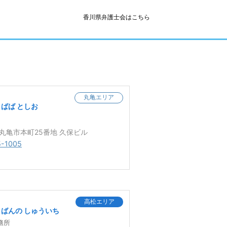
香川県弁護士会はこちら
丸亀エリア
ばば としお
3 丸亀市本町25番地 久保ビル
5-1005
高松エリア
ばんの しゅういち
務所