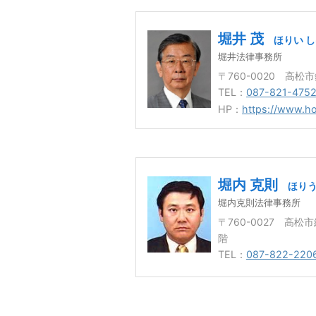
堀井 茂
ほりい 
堀井法律事務所
〒760-0020 高松
TEL：
087-821-475
HP：
https://www.ho
堀内 克則
ほりう
堀内克則法律事務所
〒760-0027 高
階
TEL：
087-822-220