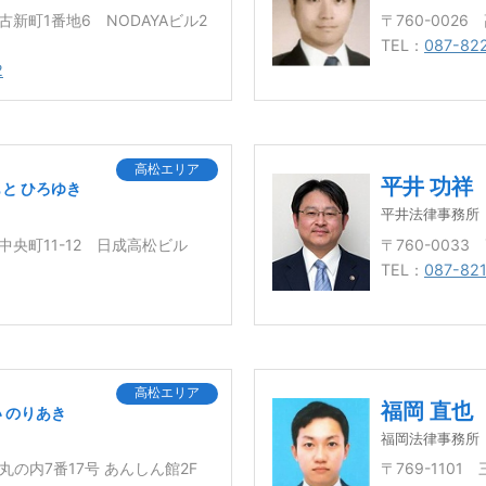
市古新町1番地6 NODAYAビル2
〒760-0026
TEL：
087-82
2
高松エリア
平井 功祥
と ひろゆき
平井法律事務所
市中央町11-12 日成高松ビル
〒760-003
TEL：
087-821
高松エリア
福岡 直也
 のりあき
福岡法律事務所
市丸の内7番17号 あんしん館2F
〒769-1101