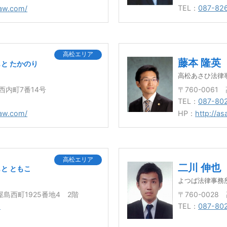
TEL：
087-82
law.com/
高松エリア
藤本 隆英
と たかのり
高松あさひ法律
市西内町7番14号
〒760-006
TEL：
087-80
law.com/
HP：
http://as
高松エリア
二川 伸也
と ともこ
よつば法律事務
市屋島西町1925番地4 2階
〒760-002
8
TEL：
087-80