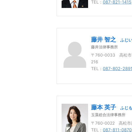
TEL：
087-821-1415
藤井 智之
ふじい
藤井法律事務所
〒760-0033 高松
216
TEL：
087-802-289
藤本 英子
ふじも
玉藻総合法律事務所
〒760-0022 高松
TEL：
087-811-0870