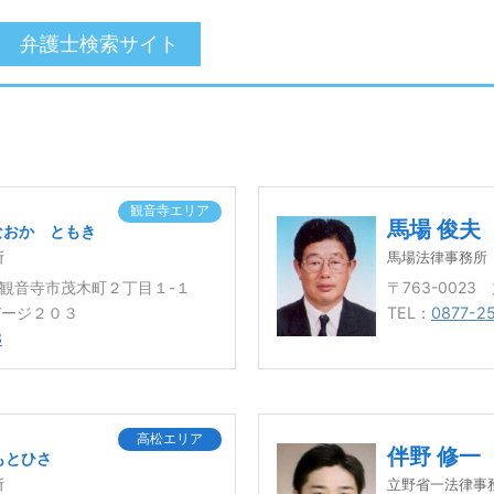
弁護士検索サイト
観音寺エリア
馬場 俊夫
なおか ともき
所
馬場法律事務所
川県観音寺市茂木町２丁目１-１
〒763-002
デージ２０３
TEL：
0877-2
3
高松エリア
伴野 修一
もとひさ
所
立野省一法律事