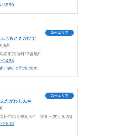
6-3880
高松エリア
ふじもと たかひで
事務所
1 高松市築地町13番地9
2-2463
ahi-law-office.com
高松エリア
ふたがわ しんや
所
8 高松市鍛冶屋町3-1 香川三友ビル2階
2-2936