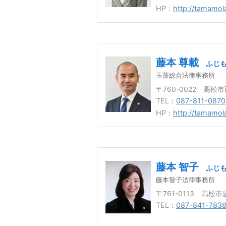
HP：
http://tamamo
藤本 尊載
ふじも
玉藻総合法律事務所
〒760-0022 高松
TEL：
087-811-0870
HP：
http://tamamo
藤本 智子
ふじも
藤本智子法律事務所
〒761-0113 高松
TEL：
087-841-783