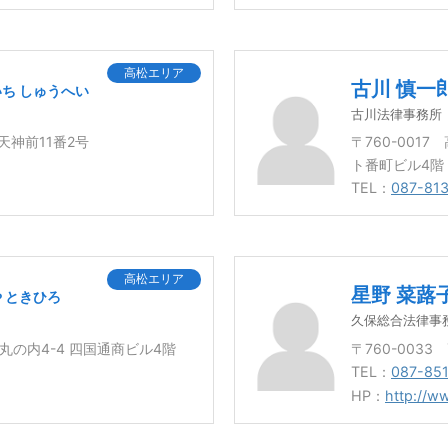
高松エリア
古川 慎一
ち しゅうへい
古川法律事務所
市天神前11番2号
〒760-001
ト番町ビル4階
TEL：
087-81
高松エリア
星野 菜蕗
 ときひろ
久保総合法律事
市丸の内4-4 四国通商ビル4階
〒760-003
TEL：
087-851
HP：
http://w