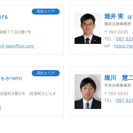
高松エリア
堀井 実
しげる
ほ
堀井法律事務所
市錦町1丁目6番1号
〒760-002
2
TEL：
087-82
rii-lawoffice.com
HP：
https://
高松エリア
堀川 慧
ち かつのり
平井法律事務所
松市紺屋町5番5号 紺屋町5ビル4
〒760-003
TEL：
087-821
6