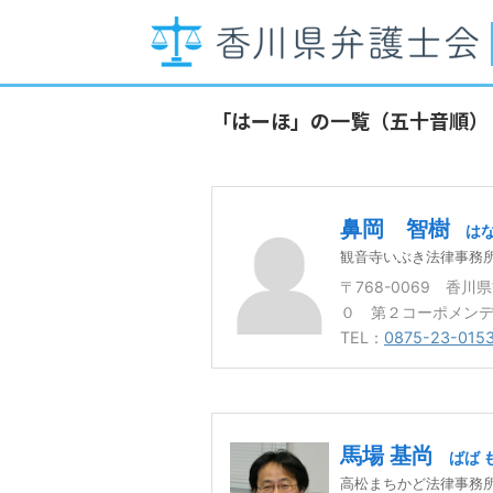
「はーほ」の一覧（五十音順）
鼻岡 智樹
は
観音寺いぶき法律事務
〒768-0069 香
０ 第２コーポメン
TEL：
0875-23-015
馬場 基尚
ばば 
高松まちかど法律事務