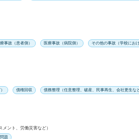
療事故（患者側）
医療事故（病院側）
その他の事故（学校にお
ど）
債権回収
債務整理（任意整理、破産、民事再生、会社更生な
スメント、労働災害など）
問題