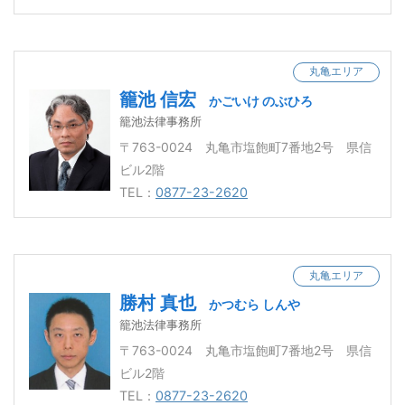
丸亀エリア
籠池 信宏
かごいけ のぶひろ
籠池法律事務所
〒763-0024 丸亀市塩飽町7番地2号 県信
ビル2階
TEL：
0877-23-2620
丸亀エリア
勝村 真也
かつむら しんや
籠池法律事務所
〒763-0024 丸亀市塩飽町7番地2号 県信
ビル2階
TEL：
0877-23-2620