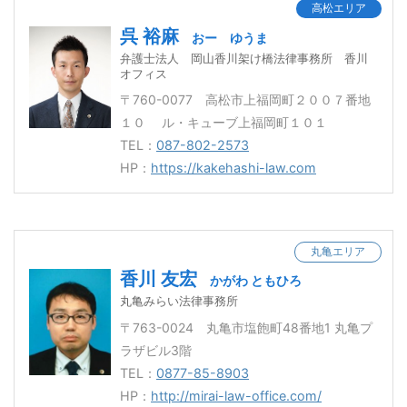
高松エリア
呉 裕麻
おー ゆうま
弁護士法人 岡山香川架け橋法律事務所 香川
オフィス
〒760-0077 高松市上福岡町２００７番地
１０ ル・キューブ上福岡町１０１
TEL：
087-802-2573
HP：
https://kakehashi-law.com
丸亀エリア
香川 友宏
かがわ ともひろ
丸亀みらい法律事務所
〒763-0024 丸亀市塩飽町48番地1 丸亀プ
ラザビル3階
TEL：
0877-85-8903
HP：
http://mirai-law-office.com/