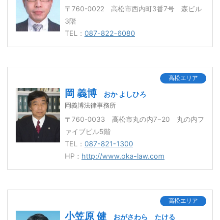
〒760-0022 高松市西内町3番7号 森ビル
3階
TEL：
087-822-6080
高松エリア
岡 義博
おか よしひろ
岡義博法律事務所
〒760-0033 高松市丸の内7−20 丸の内フ
ァイブビル5階
TEL：
087-821-1300
HP：
http://www.oka-law.com
高松エリア
小笠原 健
おがさわら たける