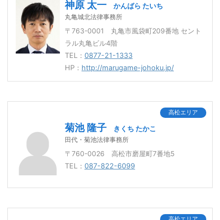
神原 太一
かんばら たいち
丸亀城北法律事務所
〒763-0001 丸亀市風袋町209番地 セント
ラル丸亀ビル4階
TEL：
0877-21-1333
HP：
http://marugame-johoku.jp/
高松エリア
菊池 隆子
きくち たかこ
田代・菊池法律事務所
〒760-0026 高松市磨屋町7番地5
TEL：
087-822-6099
高松エリア