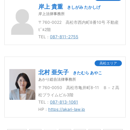
岸上 貴重
きしがみ たかしげ
岸上法律事務所
〒760-0022 高松市西内町8番10号 不動産
ﾋﾞﾙ2階
TEL：
087-811-2755
高松エリア
北村 亜矢子
きたむら あやこ
あかり総合法律事務所
〒760-0050 高松市亀井町8-11 Ｂ－Ｚ高
松プライムビル3階
TEL：
087-813-1061
HP：
https://akari-law.jp