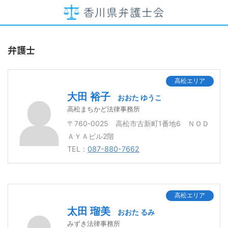
弁護士
高松エリア
大田 裕子
おおた ゆうこ
高松まちかど法律事務所
〒760-0025 高松市古新町1番地6 ＮＯＤ
ＡＹＡビル2階
TEL：
087-880-7662
高松エリア
太田 瑠美
おおた るみ
みずき法律事務所