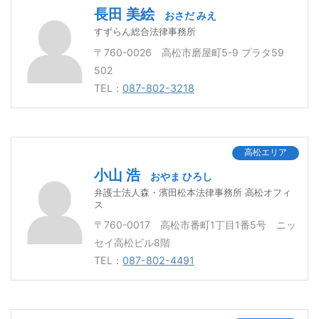
長田 美絵
おさだ みえ
すずらん総合法律事務所
〒760-0026 高松市磨屋町5-9 プラタ59
502
TEL：
087-802-3218
高松エリア
小山 浩
おやま ひろし
弁護士法人森・濱田松本法律事務所 高松オフィ
ス
〒760-0017 高松市番町1丁目1番5号 ニッ
セイ高松ビル8階
TEL：
087-802-4491