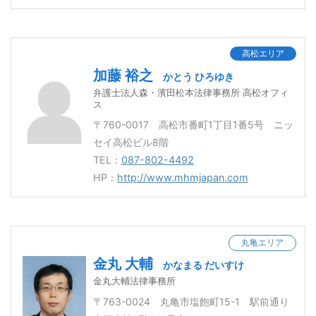
高松エリア
加藤 裕之
かとう ひろゆき
弁護士法人森・濱田松本法律事務所 高松オフィ
ス
〒760-0017 高松市番町1丁目1番5号 ニッ
セイ高松ビル8階
TEL：
087-802-4492
HP：
http://www.mhmjapan.com
丸亀エリア
金丸 大輔
かなまる だいすけ
金丸大輔法律事務所
〒763-0024 丸亀市塩飽町15-1 駅前通り