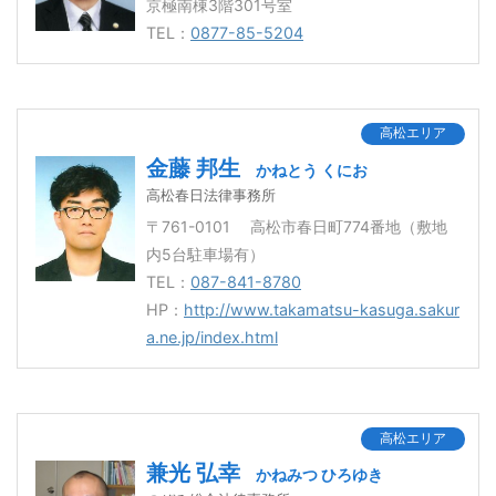
京極南棟3階301号室
TEL：
0877-85-5204
高松エリア
金藤 邦生
かねとう くにお
高松春日法律事務所
〒761-0101 高松市春日町774番地（敷地
内5台駐車場有）
TEL：
087-841-8780
HP：
http://www.takamatsu-kasuga.sakur
a.ne.jp/index.html
高松エリア
兼光 弘幸
かねみつ ひろゆき