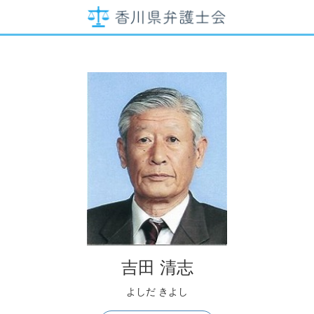
吉田 清志
よしだ きよし