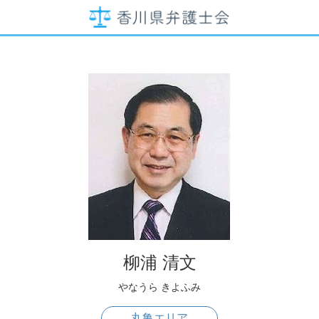
柳浦 清文
やなうら きよふみ
丸亀エリア