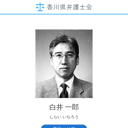
白井 一郎
しらい いちろう