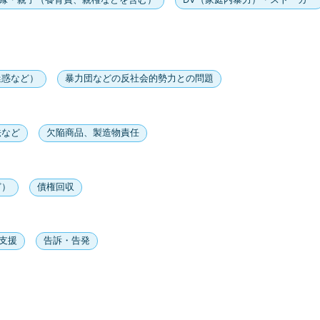
迷惑など）
暴力団などの反社会的勢力との問題
法など
欠陥商品、製造物責任
ど）
債権回収
支援
告訴・告発