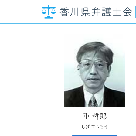
重 哲郎
しげ てつろう