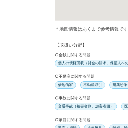
＊地図情報はあくまで参考情報です
【取扱い分野】
○金銭に関する問題
個人の債権回収（貸金の請求、保証人へ
○不動産に関する問題
借地借家
不動産取引
建築紛争
○事故に関する問題
交通事故（被害者側、加害者側）
医
○家庭に関する問題
遺言・相続
成年後見
離婚・離