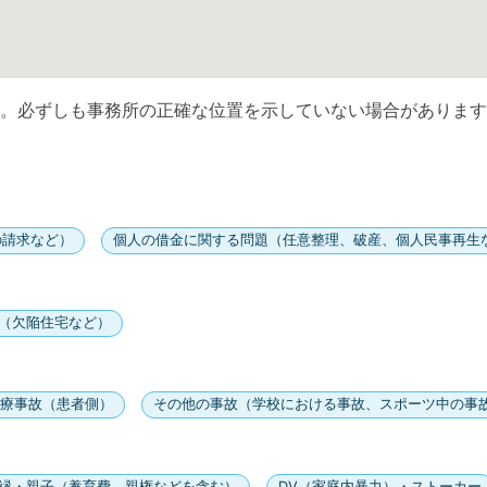
。必ずしも事務所の正確な位置を示していない場合があります
の請求など）
個人の借金に関する問題（任意整理、破産、個人民事再生
（欠陥住宅など）
療事故（患者側）
その他の事故（学校における事故、スポーツ中の事
縁・親子（養育費、親権などを含む）
DV（家庭内暴力）・ストーカー