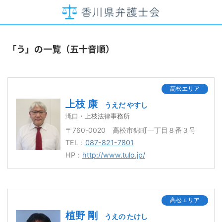
「う」の一覧（五十音順）
高松エリア
上枝 康
うえだ やすし
滝口・上枝法律事務所
〒760-0020 高松市錦町一丁目８番３号
TEL：
087-821-7801
HP：
http://www.tulo.jp/
高松エリア
植野 剛
うえの たけし