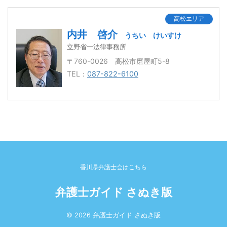
高松エリア
内井 啓介
うちい けいすけ
立野省一法律事務所
〒760-0026 高松市磨屋町5-8
TEL：
087-822-6100
香川県弁護士会はこちら
弁護士ガイド さぬき版
© 2026 弁護士ガイド さぬき版