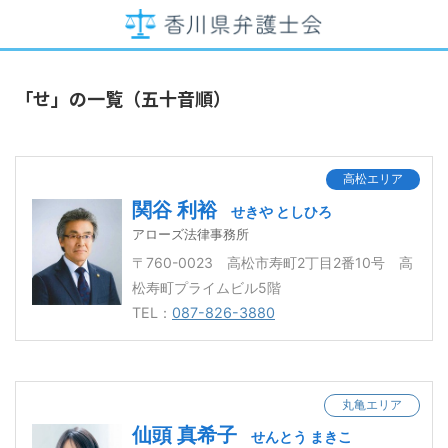
「せ」の一覧（五十音順）
高松エリア
関谷 利裕
せきや としひろ
アローズ法律事務所
〒760-0023 高松市寿町2丁目2番10号 高
松寿町プライムビル5階
TEL：
087-826-3880
丸亀エリア
仙頭 真希子
せんとう まきこ